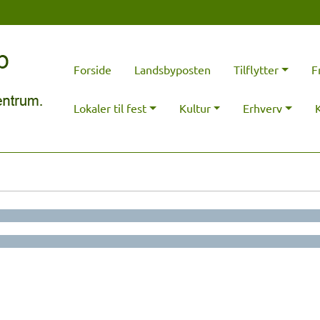
Forside
Landsbyposten
Tilflytter
F
Lokaler til fest
Kultur
Erhverv