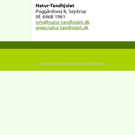
Natur-Tandhjulet
Puggårdsvej 8, Sejstrup
tlf. 6468 1961
info@natu
r-tandhjulet.dk
www.natur-tandhjulet.dk
Copyright 2026 Niels-Jørgen Hvidberg