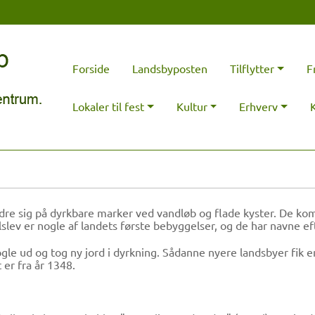
Forside
Landsbyposten
Tilflytter
F
Lokaler til fest
Kultur
Erhverv
e sig på dyrkbare marker ved vandløb og flade kyster. De kom 
slev er nogle af landets første bebyggelser, og de har navne ef
gle ud og tog ny jord i dyrkning. Sådanne nyere landsbyer fik e
er fra år 1348.