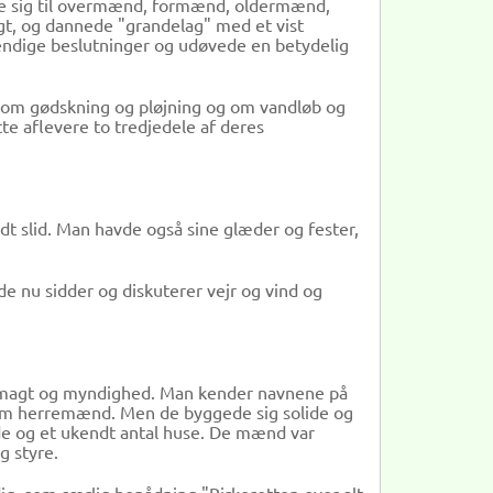
orde sig til overmænd, formænd, oldermænd,
gt, og dannede "grandelag" med et vist
endige beslutninger og udøvede en betydelig
 om gødskning og pløjning og om vandløb og
e aflevere to tredjedele af deres
rdt slid. Man havde også sine glæder og fester,
e nu sidder og diskuterer vejr og vind og
magt og myndighed. Man kender navnene på
er om herremænd. Men de byggede sig solide og
årde og et ukendt antal huse. De mænd var
g styre.