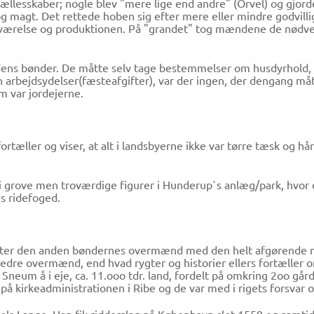
rfællesskaber; nogle blev "mere lige end andre" (Orvel) og gj
g magt. Det rettede hoben sig efter mere eller mindre godvilli
tilværelse og produktionen. På "grandet" tog mændene de nødv
ens bønder. De måtte selv tage bestemmelser om husdyrhold,
rbejdsydelser(fæsteafgifter), var der ingen, der dengang mått
m var jordejerne.
ortæller og viser, at alt i landsbyerne ikke var tørre tæsk og hå
 grove men troværdige figurer i Hunderup`s anlæg/park, hvor d
 ridefoged.
fter den anden bøndernes overmænd med den helt afgørende 
k bedre overmænd, end hvad rygter og historier ellers fortæll
g Sneum å i eje, ca. 11.ooo tdr. land, fordelt på omkring 2oo g
 kirkeadministrationen i Ribe og de var med i rigets forsvar o