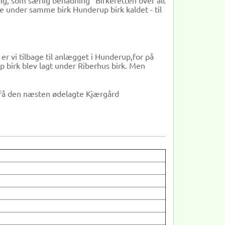
ig, som særlig benådning "Birkeretten over alt
e under samme birk Hunderup birk kaldet - til
r vi tilbage til anlægget i Hunderup,for på
p birk blev lagt under Riberhus birk. Men
t få den næsten ødelagte Kjærgård