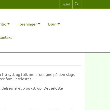
Logind
ritid
Foreninger
Børn
Kontakt
fra syd, og folk med forstand på den slags
ter familieældster.
ndelserne -rup og -strup. Det ældste