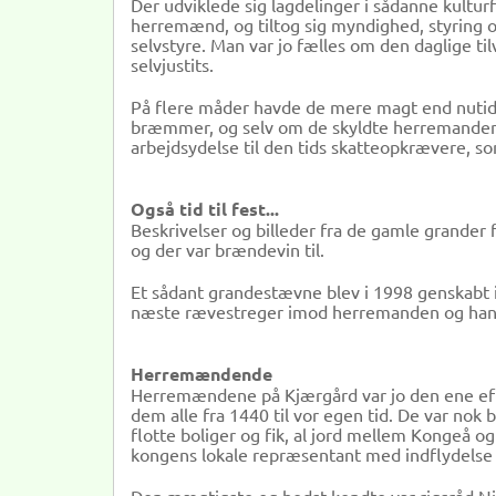
Der udviklede sig lagdelinger i sådanne kultu
herremænd, og tiltog sig myndighed, styring o
selvstyre. Man var jo fælles om den daglige 
selvjustits.
På flere måder havde de mere magt end nutid
bræmmer, og selv om de skyldte herremanden a
arbejdsydelse til den tids skatteopkrævere, so
Også tid til fest...
Beskrivelser og billeder fra de gamle grander f
og der var brændevin til.
Et sådant grandestævne blev i 1998 genskabt i
næste rævestreger imod herremanden og hans
Herremændende
Herremændene på Kjærgård var jo den ene e
dem alle fra 1440 til vor egen tid. De var no
flotte boliger og fik, al jord mellem Kongeå o
kongens lokale repræsentant med indflydelse på