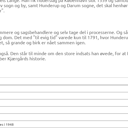
ls Lange. Han fik ridderslag på København slot 1559 og samtid
lslev sogn og by, samt Hunderup og Darum sogne, det skal henhør
r".
mmere og sagsbehandlere og selv tage del i processerne. Og så e
g dom. Det med "til evig tid" varede kun til 1791, hvor Hunderu
get, så grande og birk er nået sammen igen.
gså. Den står til minde om den store indsats han øvede, for a
er Kjærgårds historie.
es i 1948