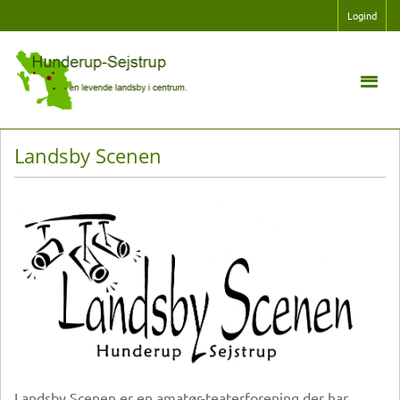
Logind
Landsby Scenen
Landsby Scenen er en amatør-teaterforening der har