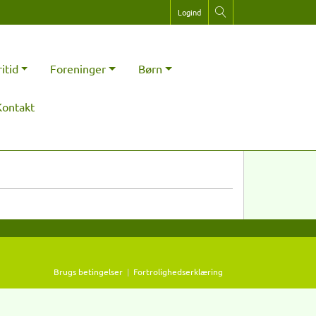
Logind
ritid
Foreninger
Børn
Kontakt
Brugs betingelser
|
Fortrolighedserklæring