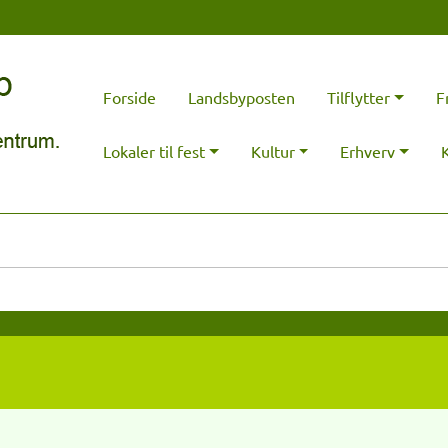
Forside
Landsbyposten
Tilflytter
F
Lokaler til fest
Kultur
Erhverv