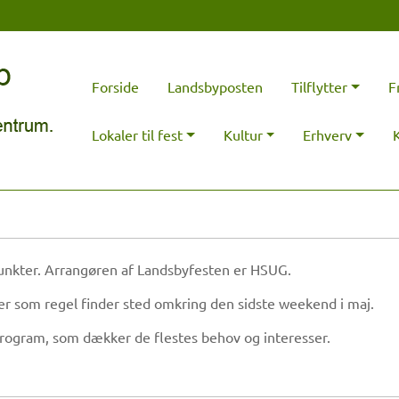
Forside
Landsbyposten
Tilflytter
F
Lokaler til fest
Kultur
Erhverv
unkter. Arrangøren af Landsbyfesten er HSUG.
er som regel finder sted omkring den sidste weekend i maj.
t program, som dækker de flestes behov og interesser.