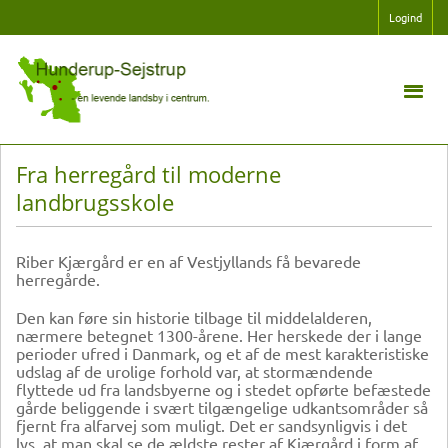
Logind
Fra herregård til moderne
landbrugsskole
Riber Kjærgård er en af Vestjyllands få bevarede
herregårde.
Den kan føre sin historie tilbage til middelalderen,
nærmere betegnet 1300-årene. Her herskede der i lange
perioder ufred i Danmark, og et af de mest karakteristiske
udslag af de urolige forhold var, at stormændende
flyttede ud fra landsbyerne og i stedet opførte befæstede
gårde beliggende i svært tilgængelige udkantsområder så
fjernt fra alfarvej som muligt. Det er sandsynligvis i det
lys, at man skal se de ældste rester af Kjærgård i form af