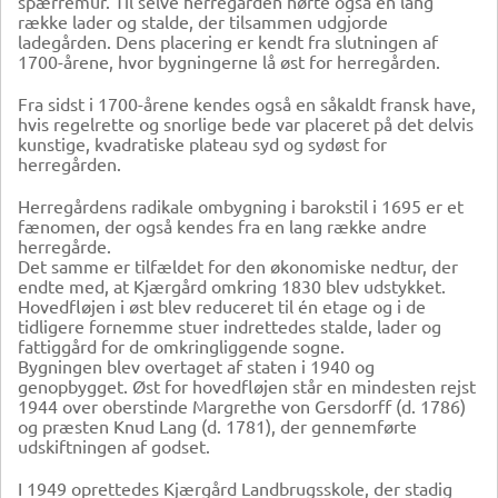
spærremur. Til selve herregården hørte også en lang
række lader og stalde, der tilsammen udgjorde
ladegården. Dens placering er kendt fra slutningen af
1700-årene, hvor bygningerne lå øst for herregården.
Fra sidst i 1700-årene kendes også en såkaldt fransk have,
hvis regelrette og snorlige bede var placeret på det delvis
kunstige, kvadratiske plateau syd og sydøst for
herregården.
Herregårdens radikale ombygning i barokstil i 1695 er et
fænomen, der også kendes fra en lang række andre
herregårde.
Det samme er tilfældet for den økonomiske nedtur, der
endte med, at Kjærgård omkring 1830 blev udstykket.
Hovedfløjen i øst blev reduceret til én etage og i de
tidligere fornemme stuer indrettedes stalde, lader og
fattiggård for de omkringliggende sogne.
Bygningen blev overtaget af staten i 1940 og
genopbygget. Øst for hovedfløjen står en mindesten rejst
1944 over oberstinde Margrethe von Gersdorff (d. 1786)
og præsten Knud Lang (d. 1781), der gennemførte
udskiftningen af godset.
I 1949 oprettedes Kjærgård Landbrugsskole, der stadig