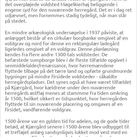
det overpløjede voldsted Møgelkierhøj beliggende i
engene syd for den nuværende herregård. Det er i dag ret
udjævnet, men fornemmes stadig tydeligt, når man står
på stedet.
En mindre arkæologisk undersøgelse i 1937 påviste, at
anlægget består af en cirkulær borgbanke omgivet af en
voldgrav og nord for denne en rektangulær ladegård
ligeledes omgivet af en voldgrav. Denne planløsning
kendes fra flere andre 1300-tals voldsteder. De
befæstede sumpborge blev i de fleste tilfælde opgivet i
senmiddelalder/renæssance, hvor herremændene
flyttede tilbage på det tørre land og opførte grundmurede
bygninger på mindre firsidede voldsteder - såkaldte
herregårdspladser. Det synes også at have været tilfældet
på Kjærgård, hvor kældrene under den nuværende
herregårds østfløj menes at stammme fra tiden omkring
år 1500, hvilket sikkert er tidspunktet, hvor herregården
flyttede til sin nuværende placering og omgaves af en
firsidet, vandførende voldgrav.
1500-årene var en gylden tid for adelen, og de gode tider
betød, at Kjærgård senere i 1500-årene blev udbygget til
et trefløjet anlæg sandsynligvis lukket mod vest med en