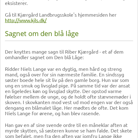
eksisterer.
Gå til Kjærgård Landbrugsskole's hjemmesiden her
http://www.kjls.dk/
Sagnet om den blå låge
Der knyttes mange sagn til Riber Kjærgård - et af dem
omhandler sagnet om Den blå Låge:
Ridder Niels Lange var en dygtig, men hård og streng
mand, også over for sin nærmeste familie. En sindssyg
søster boede hele sit liv på den gamle borg. Hun var som
ung en smuk og livsglad pige. På samme tid var der ansat
en ligeledes køn og livsglad skytte. Der opstod varme
følelser mellem de unge, og de holdt ofte stævnemøder i
skoven. I skovkanten mod vest ud mod engen var der også
dengang en blåmalet låge. Her mødtes de ofte. Det kom
Niels Lange for ørene, og han blev rasende.
Han gav en af sine svende ordre til en måneklar aften at
myrde skytten, så søsteren kunne se ham falde. Det skete
som befalet, men fra den aften var jomfru Lange ikke