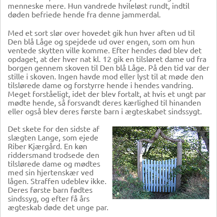
menneske mere. Hun vandrede hvileløst rundt, indtil
døden befriede hende fra denne jammerdal.
Med et sort slør over hovedet gik hun hver aften ud til
Den blå Låge og spejdede ud over engen, som om hun
ventede skytten ville komme. Efter hendes død blev det
opdaget, at der hver nat kl. 12 gik en tilsløret dame ud fra
borgen gennem skoven til Den blå Låge. På den tid var der
stille i skoven. Ingen havde mod eller lyst til at møde den
tilslørede dame og forstyrre hende i hendes vandring.
Meget forståeligt, idet der blev fortalt, at hvis et ungt par
mødte hende, så forsvandt deres kærlighed til hinanden
eller også blev deres første barn i ægteskabet sindssygt.
Det skete for den sidste af
slægten Lange, som ejede
Riber Kjærgård. En køn
riddersmand trodsede den
tilslørede dame og mødtes
med sin hjertenskær ved
lågen. Straffen udeblev ikke.
Deres første barn fødtes
sindssyg, og efter få års
ægteskab døde det unge par.