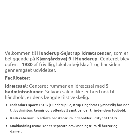
Velkommen til
Hunderup-Sejstrup Idrætscenter
, som er
beliggende på
Kjærgårdsvej 9 i Hunderup
. Centeret blev
opført i
1980
af frivillig, lokal arbejdskraft og har siden
gennemgået udvidelser.
Faciliteter:
Idrætssal:
Centeret rummer en idrætssal med
5
badmintonbaner
. Selvom salen ikke er bred nok til
håndbold, er dens længde tilstrækkelig.
Indendørs sport:
HSUG (Hunderup-Sejstrup Ungdoms Gymnastik) har net
til
badminton
,
tennis
og
volleyball
samt bander til
indendørs fodbold
.
Redskabsrum:
To aflåste redskabsrum indeholder udstyr til HSUG.
Omklædningsrum:
Der er separate omklædningsrum til
herrer
og
damer
.