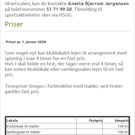
idrætssalen, kan du kontakte
Anette Bjerrum Jørgensen
på telefonnummer
51 71 99 58
. Tilmelding til
sportsaktiviteter sker via HSUG.
Priser
Priser pr. 1. januar 2026
Som noget nyt kan klublokalet lejes til arrangement med
spisning i max 4 timer for en fast pris.
Hvis I skal holde en fest, der tager mere end 4 timer, så
kan enten klublokale eller samlingssalen lejes til en fast
pris.
Timepriser bruges i forbindelse med møder, ved fester
gælder fast pris.
Lokale
fastpris
timepris
Klublokale til møder
100 kr.
Samlingssal til møder
100 kr.