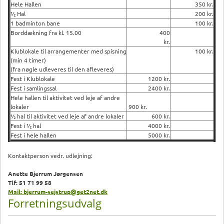
Hele Hallen
350 kr.
½ Hal
200 kr.
1 badminton bane
100 kr.
Borddækning fra kl. 15.00
400
kr.
Klublokale til arrangementer med spisning
100 kr.
(min 4 timer)
(fra nøgle udleveres til den afleveres)
Fest i Klublokale
1200 kr.
Fest i samlingssal
2400 kr.
Hele hallen til aktivitet ved leje af andre
lokaler
900 kr.
½ hal til aktivitet ved leje af andre lokaler
600 kr.
Fest i ½ hal
4000 kr.
Fest i hele hallen
5000 kr.
Kontaktperson vedr. udlejning:
Anette Bjerrum Jørgensen
Tlf: 51 71 99 58
Mail: bjerrum-sejstrup@get2net.dk
Forretningsudvalg